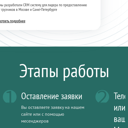
мы разработали CRM систему для лидера по предоставлению
г грузчиков в Москве и Санкт-Петербурге
отреть подробнее
Этапы работы
1
2
Оставление заявки
Тел
или 
Вы оставляете заявку на нашем
сайте или с помощью
ваш
месенджеров