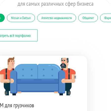
для самых различных сфер бизнеса
и
Nissan и Datsun
Агентство недвижимости
Общепит
Фарм
отреть всё портфолио
M для грузчиков